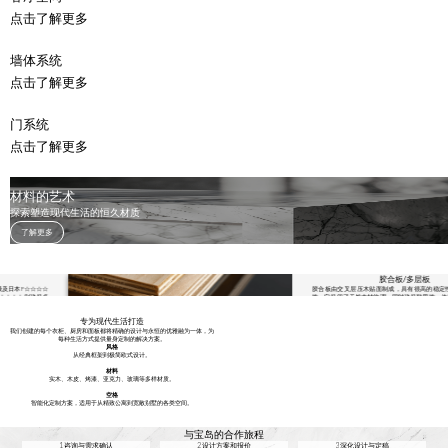
点击了解更多
墙体系统
点击了解更多
门系统
点击了解更多
材料的艺术
探索塑造现代生活的恒久材质
了解更多
胶合板/多层板
☆☆
胶合板由交叉层压木贴面制成，具有很高的稳定性、强度和抗
保卓
性。它保留了天然木材纹理，同时确保耐用性，使其成为现代厨
Slide 2 of 4.
，更
理想选择。
专为现代生活打造
我们创建的每个衣柜、厨房和面板都将精确的设计与永恒的优雅融为一体，为
每种生活方式提供量身定制的解决方案。
风格
从经典框架到极简欧式设计。
材料
实木、木皮、烤漆、亚克力、玻璃等多样材质。
空格
智能化定制方案，适用于从精致公寓到宽敞别墅的各类空间。
与宝岛的合作旅程
1 咨询与需求确认
2 设计方案和报价
3 深化设计与定稿