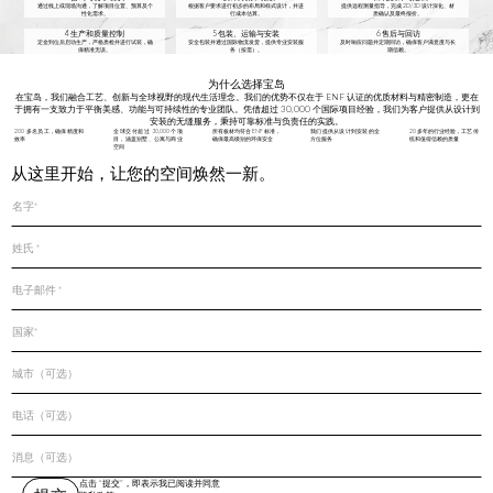
通过线上或现场沟通，了解项目位置、预算及个
根据客户要求进行初步的布局和样式设计，并进
提供远程测量指导，完成 2D/3D 设计深化、材
性化需求。
行成本估算。
质确认及最终报价。
4 生产和质量控制
5 包装、运输与安装
6 售后与回访
定金到位后启动生产，严格质检并进行试装，确
安全包装并通过国际物流发货，提供专业安装服
及时响应问题并定期回访，确保客户满意度与长
保精准无误。
务（按需）。
期信赖。
为什么选择宝岛
在宝岛，我们融合工艺、创新与全球视野的现代生活理念。我们的优势不仅在于 ENF 认证的优质材料与精密制造，更在
于拥有一支致力于平衡美感、功能与可持续性的专业团队。凭借超过 30,000 个国际项目经验，我们为客户提供从设计到
安装的无缝服务，秉持可靠标准与负责任的实践。
200 多名员工，确保精度和
全球交付超过 30,000 个项
所有板材均符合 ENF 标准，
我们提供从设计到安装的全
20 多年的行业经验，工艺传
效率
目，涵盖别墅、公寓与商业
确保最高级别的环保安全
方位服务
统和值得信赖的质量
空间
从这里开始，让您的空间焕然一新。
点击 “提交”，即表示我已阅读并同意